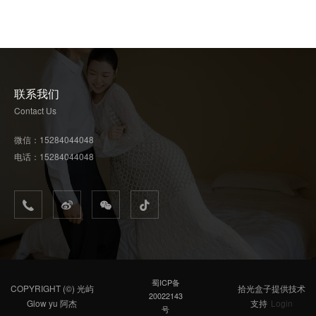
联系我们
Contact Us
微信：
15284044048
电话：
15284044048
蜀ICP备
COPYRIGHT (©)
光屿
拾光盒子提供技术
20022143
Glow yu 阿杰
支持
Login
号